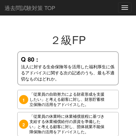
過去問試験対策 TOP
Toggl
navig
２級FP
Q 80 :
法人に対する生命保険等を活用した福利厚生に係
るアドバイスに関する次の記述のうち、最も不適
切なものはどれか。
「従業員の自助努力による財産形成を支援
したい」と考える顧客に対し、財形貯蓄積
1
立保険の活用をアドバイスした。
「従業員の休業時に休業補償規程に基づき
支給する休業補償給付の原資を準備した
2
い」と考える顧客に対し、団体就業不能保
障保険の活用をアドバイスした。