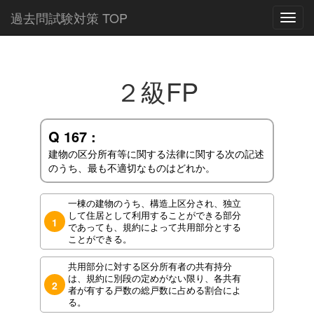
過去問試験対策 TOP
Toggl
navig
２級FP
Q 167 :
建物の区分所有等に関する法律に関する次の記述
のうち、最も不適切なものはどれか。
一棟の建物のうち、構造上区分され、独立
して住居として利用することができる部分
1
であっても、規約によって共用部分とする
ことができる。
共用部分に対する区分所有者の共有持分
は、規約に別段の定めがない限り、各共有
2
者が有する戸数の総戸数に占める割合によ
る。