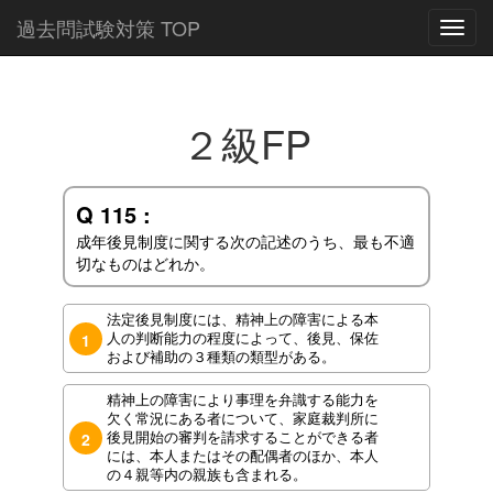
過去問試験対策 TOP
Toggl
navig
２級FP
Q 115 :
成年後見制度に関する次の記述のうち、最も不適
切なものはどれか。
法定後見制度には、精神上の障害による本
人の判断能力の程度によって、後見、保佐
1
および補助の３種類の類型がある。
精神上の障害により事理を弁識する能力を
欠く常況にある者について、家庭裁判所に
後見開始の審判を請求することができる者
2
には、本人またはその配偶者のほか、本人
の４親等内の親族も含まれる。