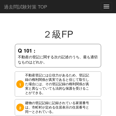
過去問試験対策 TOP
Toggl
navig
２級FP
Q 101 :
不動産の登記に関する次の記述のうち、最も適切
なものはどれか。
不動産登記には公信力があるため、登記記
録の権利関係が真実であると信じて取引し
た場合には、その登記記録の権利関係が真
1
実と異なっていても法的な保護を受けるこ
とができる。
建物の登記記録に記録されている家屋番号
は、市町村が定める住居表示の住居番号と
2
同一とされている。