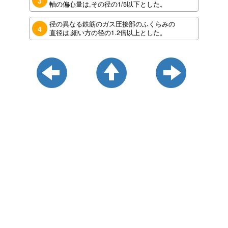
3
軸の偏心量は,その径の1/5以下とした。
径の異なる鉄筋のガス圧接部のふくらみの
4
直径は,細い方の径の1.2倍以上とした。