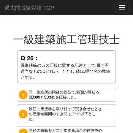
過去問試験対策 TOP
Toggl
navig
一級建築施工管理技士
Q 26 :
異形鉄筋のガス圧接に関する記述として,最も不
適当なものはどれか。ただし,径は,呼び名の数値
とする。
同一製造所の同径の鉄筋で,種類が異なる
1
SD390とSD345を圧接した。
鉄筋に圧接器を取り付けて突き合せたとき
の圧接端面間のすき間は,2mm以下とし
2
た。
同径の鉄筋をガス圧接する場合の鉄筋中心