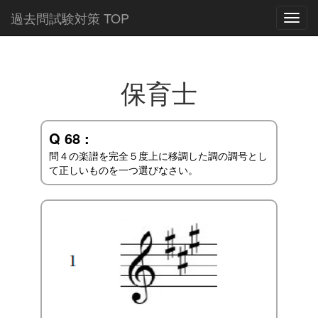
過去問試験対策 TOP
Toggl
navig
保育士
Q 68 :
問４の楽譜を完全５度上に移調した調の調号とし
て正しいものを一つ選びなさい。