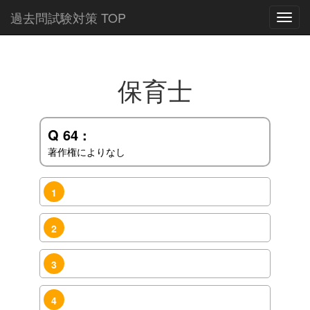
過去問試験対策 TOP
Toggl
navig
保育士
Q 64 :
著作権によりなし
1
2
3
4