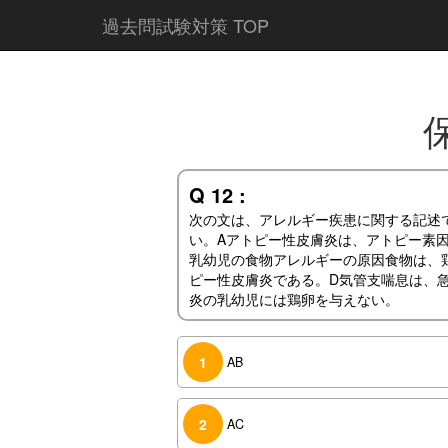
過去問試験対策 TOP
Q 12 :
次の文は、アレルギー疾患に関する記述
い。Aアトピー性皮膚炎は、アトピー素
乳幼児の食物アレルギーの原因食物は、
ピー性皮膚炎である。D気管支喘息は、
炎の乳幼児には鶏卵を与えない。
1
AB
2
AC