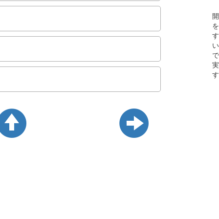
開
を
す
い
で
実
す