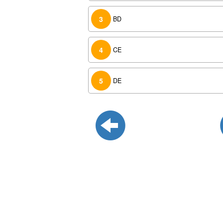
3
BD
4
CE
5
DE